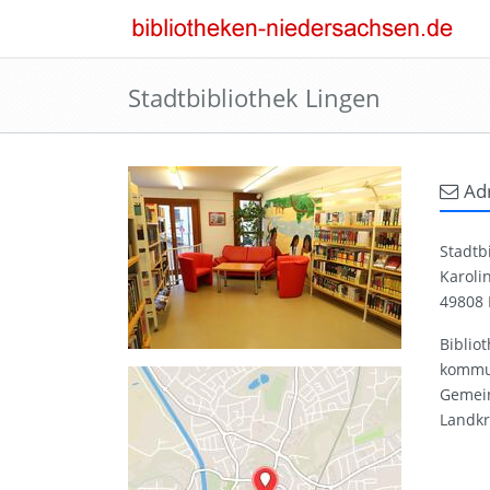
Stadtbibliothek Lingen
Ad
Stadtb
Karoli
49808 
Biblio
kommun
Gemein
Landkr