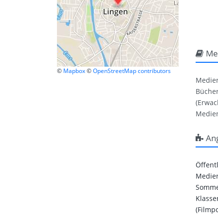
Me
©
Mapbox
©
OpenStreetMap contributors
Medie
Bücher
(Erwac
Medien
An
Öffent
Medien
Sommer
Klasse
(Filmpo