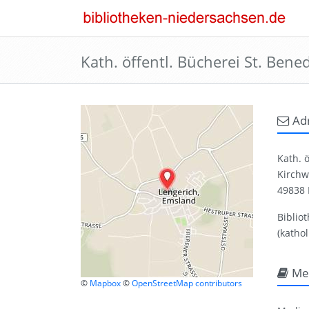
Kath. öffentl. Bücherei St. Bened
Ad
Kath. ö
Kirchw
49838 
Bibliot
(kathol
Me
©
Mapbox
©
OpenStreetMap contributors