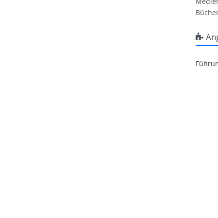
Medie
Bücher
An
Führun