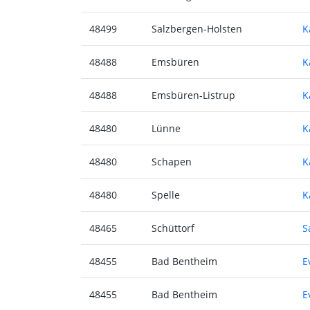
48499
Salzbergen-Holsten
K
48488
Emsbüren
K
48488
Emsbüren-Listrup
K
48480
Lünne
K
48480
Schapen
K
48480
Spelle
K
48465
Schüttorf
S
48455
Bad Bentheim
E
48455
Bad Bentheim
E