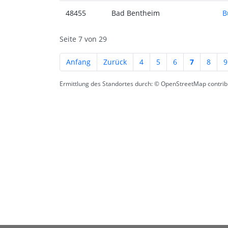
48455
Bad Bentheim
B
Seite 7 von 29
Anfang
Zurück
4
5
6
7
8
9
Ermittlung des Standortes durch: © OpenStreetMap contribu