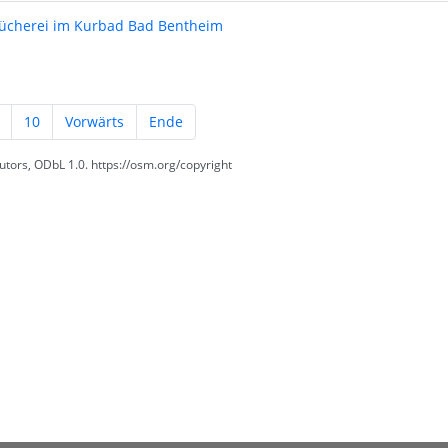
ücherei im Kurbad Bad Bentheim
10
Vorwärts
Ende
tors, ODbL 1.0. https://osm.org/copyright